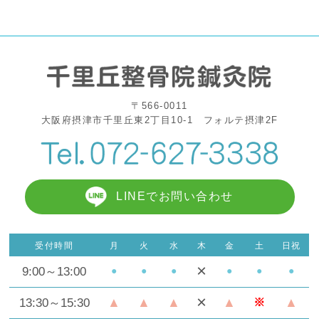
〒566-0011
大阪府摂津市千里丘東2丁目10-1 フォルテ摂津2F
LINEでお問い合わせ
受付時間
月
火
水
木
金
土
日祝
×
9:00～13:00
●
●
●
●
●
●
×
▲
▲
▲
▲
▲
13:30～15:30
※